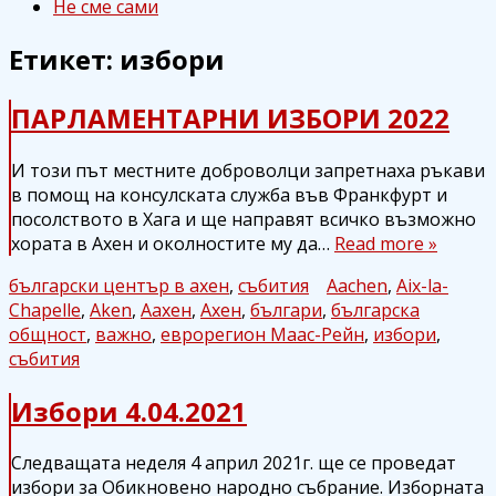
Не сме сами
Етикет: избори
ПАРЛАМЕНТАРНИ ИЗБОРИ 2022
И този път местните доброволци запретнаха ръкави
в помощ на консулската служба във Франкфурт и
посолството в Хага и ще направят всичко възможно
хората в Ахен и околностите му да…
Read more »
български център в ахен
,
събития
Aachen
,
Aix-la-
Chapelle
,
Aken
,
Аахен
,
Ахен
,
българи
,
българска
общност
,
важно
,
еврорегион Маас-Рейн
,
избори
,
събития
Избори 4.04.2021
Следващата неделя 4 април 2021г. ще се проведат
избори за Обикновено народно събрание. Изборната