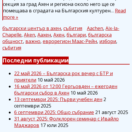
секция за град Ахен и региона около него ще се
помещава в сградата на Българския културен…
Read
more »
български център в ахен
,
събития
Aachen
,
Aix-la-
Chapelle
,
Aken
,
Аахен
,
Ахен
,
българи
,
българска
общност
,
важно
,
еврорегион Маас-Рейн
,
избори
,
събития
Последни публикации
22 май 2026 – Българска рок вечер с БТР и
приятели
10 май 2026
16 май 2026 от 12:00 Гергьовден – ежегоден
български събор в Ахен
10 май 2026
13 септември 2025: Първи учебен ден
2
септември 2025
6 септември 2025: Общо събрание
21 август 2025
31 август 2025: Фолклорен семинар с Ивайло
Маджаров
17 юли 2025