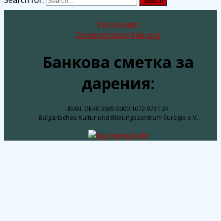
Search for:
Search
Impressum
Datenschutzerklärung
Банкова сметка за
дарения:
IBAN: DE40 3905 0000 1072 9731 24
Bulgarisches Kultur und Bildungszentrum Euregio e.V.