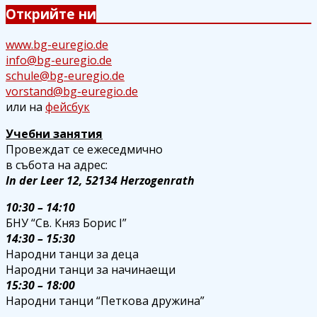
Открийте ни
www.bg-euregio.de
info@bg-euregio.de
schule@bg-euregio.de
vorstand@bg-euregio.de
или на
фейсбук
Учебни занятия
Провеждат се ежеседмично
в събота на адрес:
In der Leer 12, 52134 Herzogenrath
10:30 – 14:10
БНУ “Св. Княз Борис I”
14:30 – 15:30
Народни танци за деца
Народни танци за начинаещи
15:30 – 18:00
Народни танци “Петкова дружина”