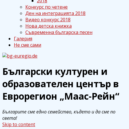
2018
Конкурс по четене
Ден на интеграцията 2018
Видео конкурс 2018
Нова детска книжка
Съвременна българска песен
Галерия
Не сме сами
Български културен и
bg-euregio.de
Български културен и
образователен център в
образователен център в
Еврорегион „Маас-Рейн“
Еврорегион „Маас-Рейн“
Българите сме едно семейство, където и да сме по
света!
Skip to content