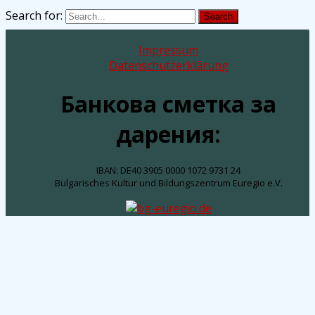
Search for:
Search
Impressum
Datenschutzerklärung
Банкова сметка за
дарения:
IBAN: DE40 3905 0000 1072 9731 24
Bulgarisches Kultur und Bildungszentrum Euregio e.V.