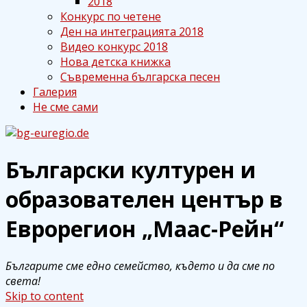
2018
Конкурс по четене
Ден на интеграцията 2018
Видео конкурс 2018
Нова детска книжка
Съвременна българска песен
Галерия
Не сме сами
Български културен и
bg-euregio.de
Български културен и
образователен център в
образователен център в
Еврорегион „Маас-Рейн“
Еврорегион „Маас-Рейн“
Българите сме едно семейство, където и да сме по
света!
Skip to content