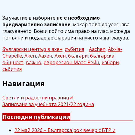
За участие в изборите
не е необходимо
предварително записване
, макар това да улеснява
гласуването. Всеки който има право на глас, може да
попълни и подаде декларация на място и да гласува.
български център в ахен
,
събития
Aachen
,
Aix-la-
Chapelle
,
Aken
,
Аахен
,
Ахен
,
българи
,
българска
общност
,
важно
,
еврорегион Маас-Рейн
,
избори
,
събития
Навигация
Светли и радостни празници!
Записване за учебната 2021/22 година
Последни публикации
22 май 2026 – Българска рок вечер с БТР и