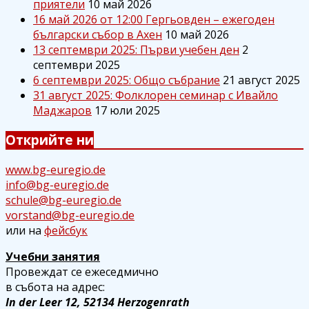
приятели
10 май 2026
16 май 2026 от 12:00 Гергьовден – ежегоден
български събор в Ахен
10 май 2026
13 септември 2025: Първи учебен ден
2
септември 2025
6 септември 2025: Общо събрание
21 август 2025
31 август 2025: Фолклорен семинар с Ивайло
Маджаров
17 юли 2025
Открийте ни
www.bg-euregio.de
info@bg-euregio.de
schule@bg-euregio.de
vorstand@bg-euregio.de
или на
фейсбук
Учебни занятия
Провеждат се ежеседмично
в събота на адрес:
In der Leer 12, 52134 Herzogenrath