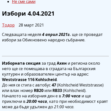
Не сме сами
Избори 4.04.2021
Тодор
28 март 2021
Следващата неделя
4 април 2021г.
ще се проведат
избори за Обикновено народно събрание.
Изборната секция
за град
Ахен
и региона около
него ще се помещава в сградата на Българския
културен и образователен център на адрес:
Weststrasse 116 Kohlscheid
.
До нея се стига с автобус
47
(Kohlscheid Weststrasse)
или влак номер
RB20
или
RB33
(Kohlscheid).
Началото на изборния ден е в
7:00 часа
и ще
приключи в
20:00 часа
, като при необходимост краят
може да бъде удължен до
21:00 часа
.