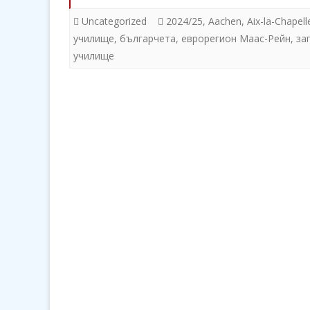
Uncategorized
2024/25
,
Aachen
,
Aix-la-Chapell
УЧЕБНА 2022/23 ГОДИН
НО
училище
,
българчета
,
еврорегион Маас-Рейн
,
за
УЧЕБНА 2021/22 ГОДИН
СЪ
училище
ПЕ
УЧЕБНА 2020/21 ГОДИН
УЧЕБНА 2019/20 ГОДИН
УЧЕБНА 2018/19 ГОДИН