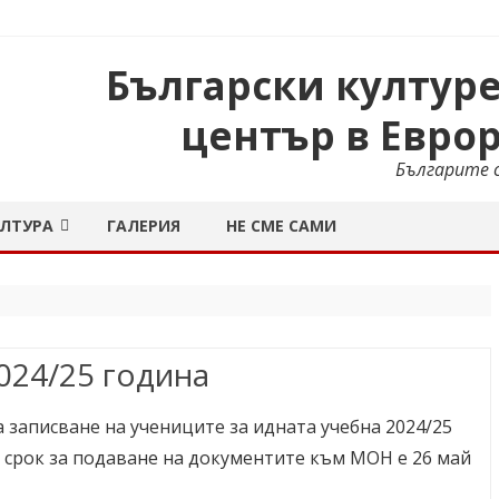
Български култур
орегион „Маас-Рейн“
център в Евро
Българите с
Skip
УЛТУРА
ГАЛЕРИЯ
НЕ СМЕ САМИ
to
content
РОДНО ТВОРЧЕСТВО
НАРОДНИ ТАНЦИ
АТЪР
ПЕТКОВА ДРУЖИНА – АХЕН
“ИМА ВРЕМЕ” – 24.11.2023
024/25 година
А
И ДАННИ
РГЬОВДЕН
ФОЛКЛОРЕН СЕМИНАР 2025
2026
А
НКУРС ПО ЧЕТЕНЕ
2025
 записване на учениците за идната учебна 2024/25
А
Н НА ИНТЕГРАЦИЯТА 2018
2023
 срок за подаване на документите към МОН е 26 май
А
ДЕО КОНКУРС 2018
2022