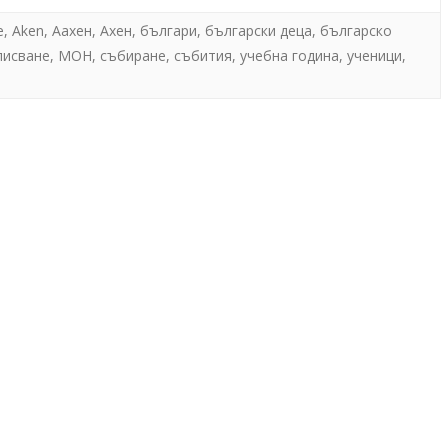
e
,
Aken
,
Аахен
,
Ахен
,
българи
,
български деца
,
българско
А
ВА ДЕТСКА КНИЖКА
2019
писване
,
МОН
,
събиране
,
събития
,
учебна година
,
ученици
,
А
ВРЕМЕННА БЪЛГАРСКА
2018
СЕН
А
А
А