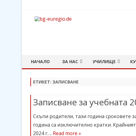
bg-euregio.de
Български културен и образователен център в Евр
НАЧАЛО
ЗА НАС
УЧИЛИЩЕ
К
ЕКИП
ЕКИП
НА
ЕТИКЕТ: ЗАПИСВАНЕ
ЦЕЛИ НА ДРУЖЕСТВОТО
ДОКУМЕНТИ
ТЕ
Записване за учебната 2
ДОКУМЕНТИ
УЧЕБНА 2026/27 ГОДИН
ЛИЧН
ГЕ
В МЕДИИТЕ
УЧЕБНА 2025/26 ГОДИН
КО
Скъпи родители, тази година сроковете за
КОНТАКТИ
УЧЕБНА 2024/25 ГОДИН
ДЕ
година са изключително кратки. Крайният
2024 г….
Read more »
УЧЕБНА 2023/24 ГОДИН
ВИ