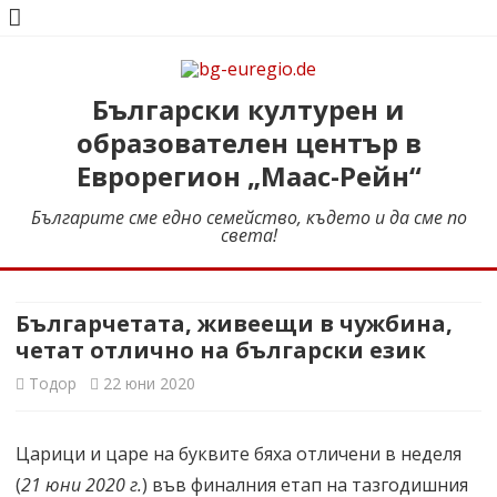
bg-euregio.de
Български културен и образователен център в Еврорегион
Български културен и
„Маас-Рейн“
образователен център в
Еврорегион „Маас-Рейн“
Българите сме едно семейство, където и да сме по
света!
Skip
to
content
Българчетата, живеещи в чужбина,
четат отлично на български език
Тодор
22 юни 2020
Царици и царе на буквите бяха отличени в неделя
(
21 юни 2020 г.
) във финалния етап на тазгодишния