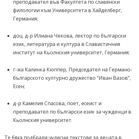
преподавател във Факултета по славянски
филологии към Университета в Хайделберг,
Германия;
доц. д-р Илиана Чекова, лектор по български
език, литература и култура в Славистичния
институт на Кьолнския университет, Германия;
г-жа Калинка Кюппер, Председател на Германо-
българското културно дружество “Иван Вазов”,
Есен;
д-р Камелия Спасова, поет, есеист и
преподавател по български език за чужденци в
Кьолнския университет.
Те бяха подбрали чудесни текстове за децата в