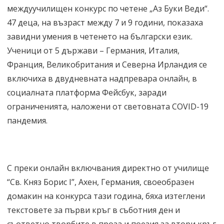
междуучилищен конкурс по четене „Аз Буки Веди“.
47 деца, на възраст между 7 и 9 години, показаха
завидни умения в четенето на български език.
Ученици от 5 държави – Германия, Италия,
Франция, Великобритания и Северна Ирландия се
включиха в двудневната надпревара онлайн, в
социалната платформа Фейсбук, заради
ограниченията, наложени от световната COVID-19
пандемия.
С преки онлайн включвания директно от училище
“Св. Княз Борис I”, Ахен, Германия, своеобразен
домакин на конкурса тази година, бяха изтеглени
текстовете за първи кръг в съботния ден и