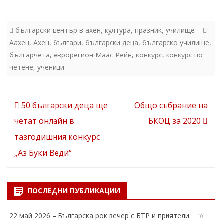
български център в ахен
,
култура
,
празник
,
училище
Аахен
,
Ахен
,
българи
,
български деца
,
българско училище
,
българчета
,
еврорегион Маас-Рейн
,
конкурс
,
конкурс по
четене
,
ученици
Навигация
50 български деца ще
Общо събрание на
четат онлайн в
БКОЦ за 2020
тазгодишния конкурс
„Аз Буки Веди“
ПОСЛЕДНИ ПУБЛИКАЦИИ
22 май 2026 – Българска рок вечер с БТР и приятели
10