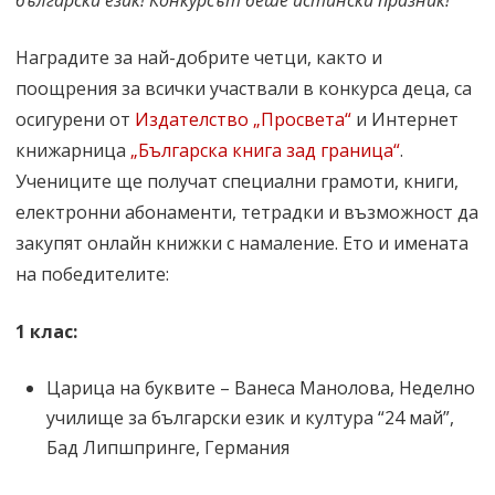
български език! Конкурсът беше истински празник!“
Наградите за най-добрите четци, както и
поощрения за всички участвали в конкурса деца, са
осигурени от
Издателство „Просвета“
и Интернет
книжарница
„Българска книга зад граница“
.
Учениците ще получат специални грамоти, книги,
електронни абонаменти, тетрадки и възможност да
закупят онлайн книжки с намаление. Ето и имената
на победителите:
1 клас:
Царица на буквите – Ванеса Манолова, Неделно
училище за български език и култура “24 май”,
Бад Липшпринге, Германия