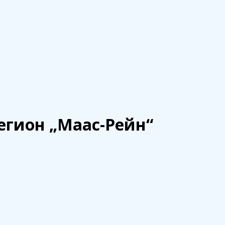
ейн“
егион „Маас-Рейн“