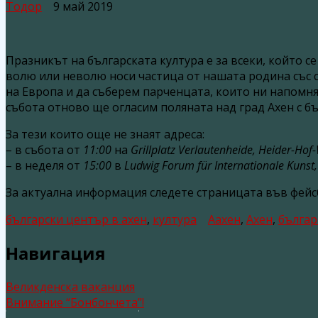
Тодор
9 май 2019
Празникът на българската култура е за всеки, който се
волю или неволю носи частица от нашата родина със се
на Европа и да съберем парченцата, които ни напомнят
събота отново ще огласим поляната над град Ахен с бъ
За тези които още не знаят адреса:
– в събота от
11:00
на
Grillplatz Verlautenheide, Heider-Ho
– в неделя от
15:00
в
Ludwig Forum für Internationale Kunst,
За актуална информация следете страницата във фейсбу
български център в ахен
,
култура
Аахен
,
Ахен
,
българ
Навигация
Великденска ваканция
Внимание “Бонбончета”!