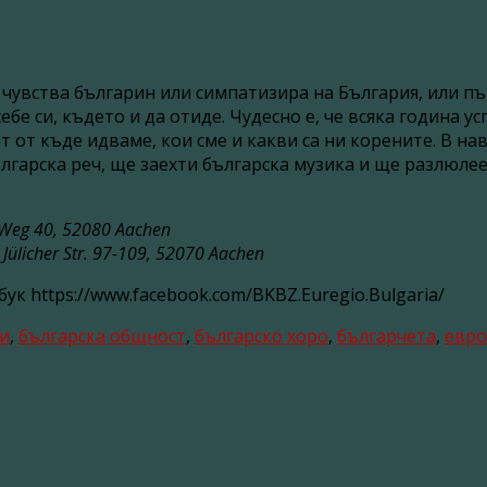
 чувства българин или симпатизира на България, или пък
бе си, където и да отиде. Чудесно е, че всяка година у
 от къде идваме, кои сме и какви са ни корените. В на
лгарска реч, ще заехти българска музика и ще разлюлее
f-Weg 40, 52080 Aachen
 Jülicher Str. 97-109, 52070 Aachen
к https://www.facebook.com/BKBZ.Euregio.Bulgaria/
и
,
българска общност
,
българско хоро
,
българчета
,
евро