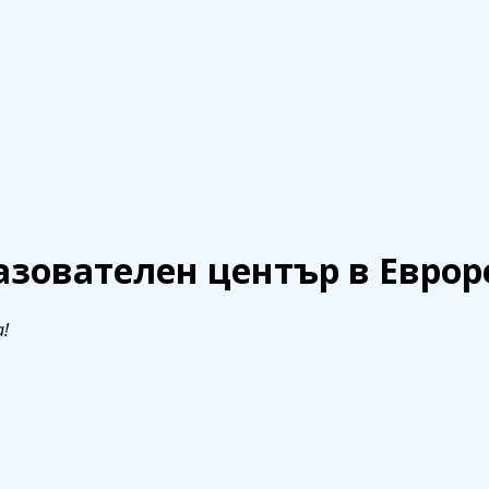
телен център в Еврорегион „Маас-Р
азователен център в Еврор
!