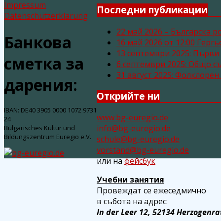
Impressum
Последни публикации
Datenschutzerklärung
22 май 2026 – Българска р
Банкова
16 май 2026 от 12:00 Герг
13 септември 2025: Първи
сметка за
6 септември 2025: Общо с
31 август 2025: Фолклоре
дарения:
Открийте ни
IBAN: DE40 3905 0000 1072 9731
www.bg-euregio.de
24
info@bg-euregio.de
Bulgarisches Kultur und
Bildungszentrum Euregio e.V.
schule@bg-euregio.de
vorstand@bg-euregio.de
или на
фейсбук
Учебни занятия
Провеждат се ежеседмично
в събота на адрес:
In der Leer 12, 52134 Herzogenra