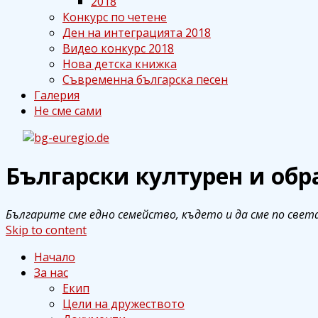
2018
Конкурс по четене
Ден на интеграцията 2018
Видео конкурс 2018
Нова детска книжка
Съвременна българска песен
Галерия
Не сме сами
Български културен и образова
Български културен и обр
bg-euregio.de
Българите сме едно семейство, където и да сме по света
Skip to content
Начало
За нас
Екип
Цели на дружеството