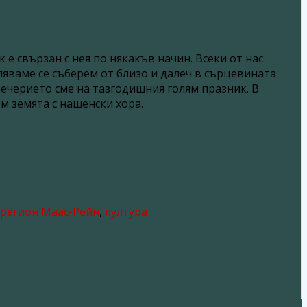
 е свързан с нея по някакъв начин. Всеки от нас
спяваме се съберем от близо и далеч в сърцевината
вечерието сме на тазгодишния голям празник. В
м земята с нашенски хора.
регион Маас-Рейн
,
култура