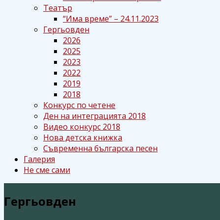
Театър
“Има време” – 24.11.2023
Гергьовден
2026
2025
2023
2022
2019
2018
Конкурс по четене
Ден на интеграцията 2018
Видео конкурс 2018
Нова детска книжка
Съвременна българска песен
Галерия
Не сме сами
Гергьовден