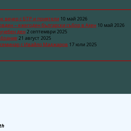
ок вечер с БТР и приятели
10 май 2026
ьовден – ежегоден български събор в Ахен
10 май 2026
 учебен ден
2 септември 2025
ъбрание
21 август 2025
н семинар с Ивайло Маджаров
17 юли 2025
th