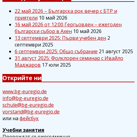
22 май 2026 – Българска рок вечер с БТР и
приятели
10 май 2026
16 май 2026 от 12:00 Гергьовден – ежегоден
български събор в Ахен
10 май 2026
13 септември 2025: Първи учебен ден
2
септември 2025
6 септември 2025: Общо събрание
21 август 2025
31 август 2025: Фолклорен семинар с Ивайло
Маджаров
17 юли 2025
Открийте ни
www.bg-euregio.de
info@bg-euregio.de
schule@bg-euregio.de
vorstand@bg-euregio.de
или на
фейсбук
Учебни занятия
Провеждат се ежеседмично