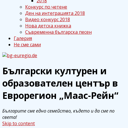
2018
Конкурс по четене
Ден на интеграцията 2018
Видео конкурс 2018
Нова детска книжка
Съвременна българска песен
Галерия
Не сме сами
Български културен и
bg-euregio.de
Български културен и
образователен център в
образователен център в
Еврорегион „Маас-Рейн“
Еврорегион „Маас-Рейн“
Българите сме едно семейство, където и да сме по
света!
Skip to content