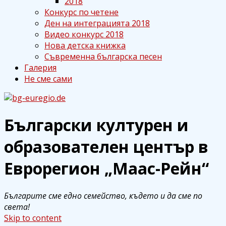
2018
Конкурс по четене
Ден на интеграцията 2018
Видео конкурс 2018
Нова детска книжка
Съвременна българска песен
Галерия
Не сме сами
Български културен и
bg-euregio.de
Български културен и
образователен център в
образователен център в
Еврорегион „Маас-Рейн“
Еврорегион „Маас-Рейн“
Българите сме едно семейство, където и да сме по
света!
Skip to content