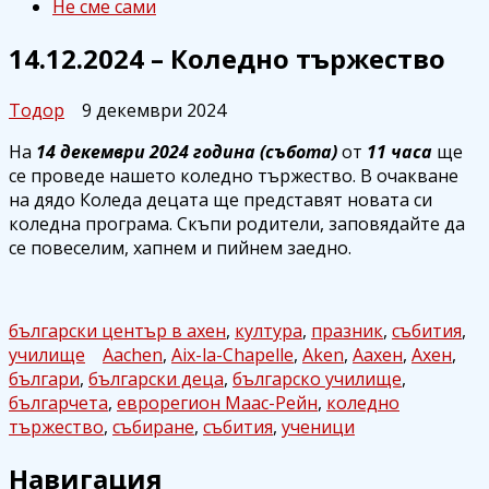
Не сме сами
14.12.2024 – Коледно тържество
Тодор
9 декември 2024
На
14 декември 2024 година (събота)
от
11 часа
ще
се проведе нашето коледно тържество. В очакване
на дядо Коледа децата ще представят новата си
коледна програма. Скъпи родители, заповядайте да
се повеселим, хапнем и пийнем заедно.
български център в ахен
,
култура
,
празник
,
събития
,
училище
Aachen
,
Aix-la-Chapelle
,
Aken
,
Аахен
,
Ахен
,
българи
,
български деца
,
българско училище
,
българчета
,
еврорегион Маас-Рейн
,
коледно
тържество
,
събиране
,
събития
,
ученици
Навигация