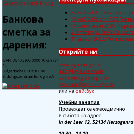
Datenschutzerklärung
22 май 2026 – Българска р
Банкова
16 май 2026 от 12:00 Герг
13 септември 2025: Първи
сметка за
6 септември 2025: Общо с
31 август 2025: Фолклоре
дарения:
Открийте ни
IBAN: DE40 3905 0000 1072 9731
www.bg-euregio.de
24
info@bg-euregio.de
Bulgarisches Kultur und
Bildungszentrum Euregio e.V.
schule@bg-euregio.de
vorstand@bg-euregio.de
или на
фейсбук
Учебни занятия
Провеждат се ежеседмично
в събота на адрес:
In der Leer 12, 52134 Herzogenra
10:30 – 14:10