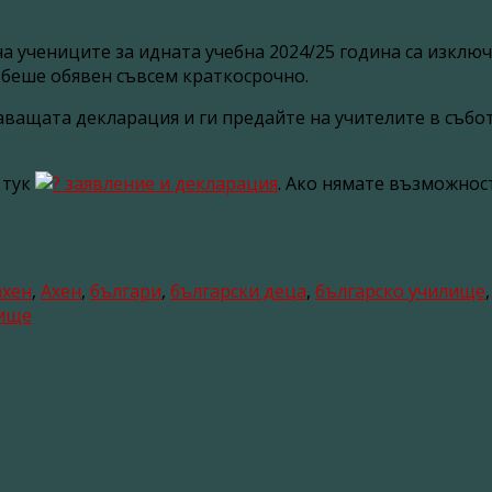
на учениците за идната учебна 2024/25 година са изклю
 беше обявен съвсем краткосрочно.
ващата декларация и ги предайте на учителите в събо
 тук
заявление и декларация
. Ако нямате възможнос
ахен
,
Ахен
,
българи
,
български деца
,
българско училище
ище