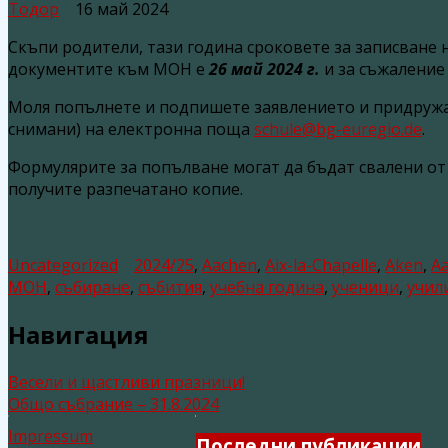
Тодор
16 май 2024
Скъпи родители, тази година сроковете за записване 
документите към МОН е
26 май 2024 г.
и за съжаление
Моля попълнете и подпишете заявлението и придружа
снимани) на електронна поща
schule@bg-euregio.de
.
Формулярите за попълване могат да бъдат свалени от
получите разпечатано копие.
Uncategorized
2024/25
,
Aachen
,
Aix-la-Chapelle
,
Aken
,
А
МОН
,
събиране
,
събития
,
учебна година
,
ученици
,
учил
Навигация
Весели и щастливи празници!
Общо събрание – 31.8.2024
Impressum
Последни публикации