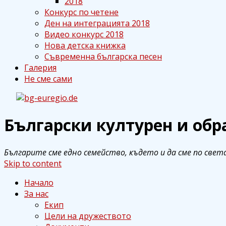
2018
Конкурс по четене
Ден на интеграцията 2018
Видео конкурс 2018
Нова детска книжка
Съвременна българска песен
Галерия
Не сме сами
Български културен и образова
Български културен и обр
bg-euregio.de
Българите сме едно семейство, където и да сме по света
Skip to content
Начало
За нас
Екип
Цели на дружеството