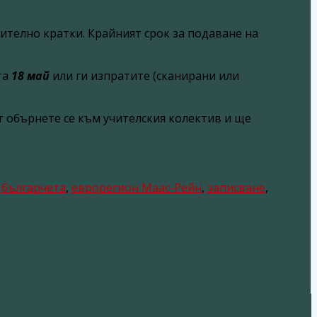
чително кратки. Крайният срок за подаване на
та
18 май
или ги изпратите (сканирани или
т обърнете се към учителския колектив и ще
,
българчета
,
еврорегион Маас-Рейн
,
записване
,