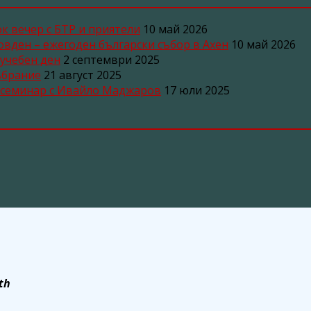
ок вечер с БТР и приятели
10 май 2026
ьовден – ежегоден български събор в Ахен
10 май 2026
 учебен ден
2 септември 2025
ъбрание
21 август 2025
н семинар с Ивайло Маджаров
17 юли 2025
th