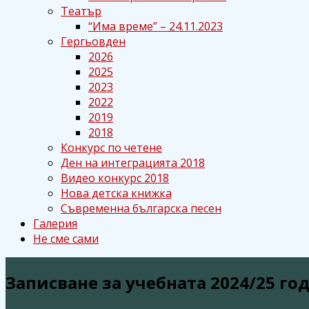
Театър
“Има време” – 24.11.2023
Гергьовден
2026
2025
2023
2022
2019
2018
Конкурс по четене
Ден на интеграцията 2018
Видео конкурс 2018
Нова детска книжка
Съвременна българска песен
Галерия
Не сме сами
Записване за учебната 2024/25 го