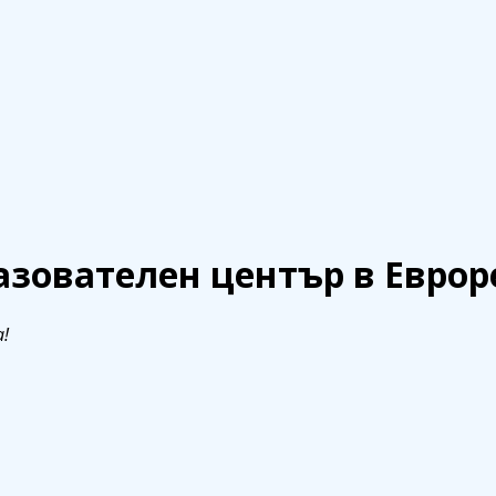
телен център в Еврорегион „Маас-Р
азователен център в Еврор
!