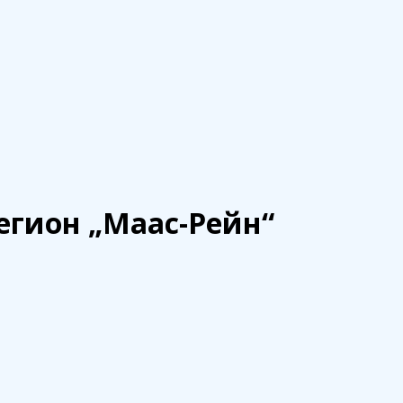
ейн“
егион „Маас-Рейн“