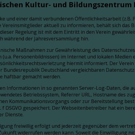
schen Kultur- und Bildungszentrum E
ke und einer damit verbundenen Öffentlichkeitsarbeit (z.B. 
e Vereinsmitglieder aktuell zu informieren, behält sich das
ieser Regelung ist mit dem Eintritt in den Verein gewährlei
ch während der Jahresversammlung hin.
echnische Maßnahmen zur Gewährleistung des Datenschutzes
(u.a. Personenbildnissen) im Internet und lokalen Medien 
Persönlichkeitsrechtsverletzung hiermit informiert. Der Ver
 der Bundesrepublik Deutschland vergleichbaren Datenschut
te haftbar gemacht werden.
eiten Informationen in so genannten Server-Log-Daten, die 
erwendetes Betriebssystem, Referrer URL, Hostname des zug
schen Kommunikationsvorgangs oder zur Bereitstellung bes
lit. f DSGVO gespeichert. Der Webseitenbetreiber hat ein be
er Dienste.
illigung freiwillig erfolgt und jederzeit gegenüber dem ver
kunft widerrufen werden kann. Soweit die Einwilligung nicht