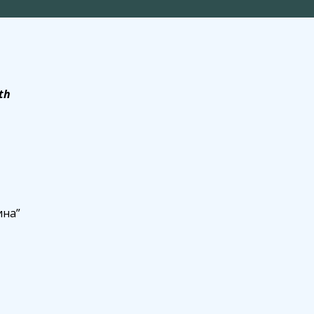
th
ина”