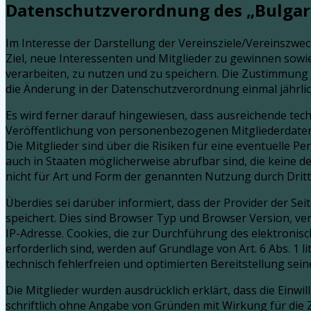
Datenschutzverordnung des „Bulgari
Im Interesse der Darstellung der Vereinsziele/Vereinszwec
Ziel, neue Interessenten und Mitglieder zu gewinnen sowi
verarbeiten, zu nutzen und zu speichern. Die Zustimmung d
die Änderung in der Datenschutzverordnung einmal jährli
Es wird ferner darauf hingewiesen, dass ausreichende t
Veröffentlichung von personenbezogenen Mitgliederdaten 
Die Mitglieder sind über die Risiken für eine eventuelle 
auch in Staaten möglicherweise abrufbar sind, die keine
nicht für Art und Form der genannten Nutzung durch Drit
Überdies sei darüber informiert, dass der Provider der S
speichert. Dies sind Browser Typ und Browser Version, v
IP-Adresse. Cookies, die zur Durchführung des elektroni
erforderlich sind, werden auf Grundlage von Art. 6 Abs. 1 
technisch fehlerfreien und optimierten Bereitstellung sein
Die Mitglieder wurden ausdrücklich erklärt, dass die Einw
schriftlich ohne Angabe von Gründen mit Wirkung für die Zu