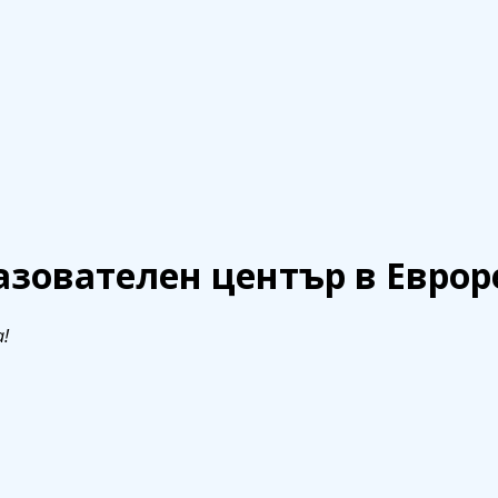
телен център в Еврорегион „Маас-Р
азователен център в Еврор
!