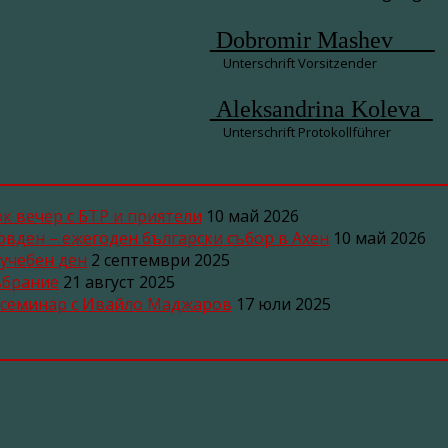
Dobromir Mashev
Unterschrift Vorsitzender
Aleksandrina Koleva
Unterschrift Protokollführer
ок вечер с БТР и приятели
10 май 2026
ьовден – ежегоден български събор в Ахен
10 май 2026
 учебен ден
2 септември 2025
ъбрание
21 август 2025
н семинар с Ивайло Маджаров
17 юли 2025