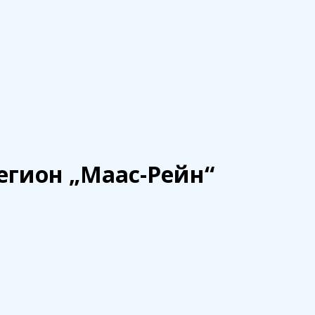
ейн“
егион „Маас-Рейн“