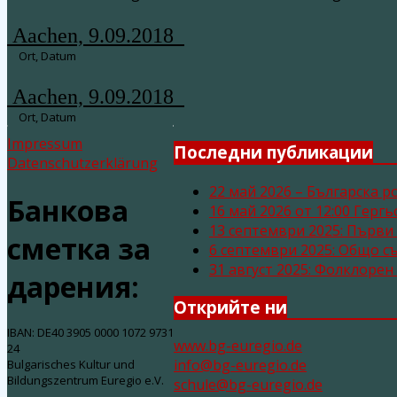
Aachen, 9.09.2018
Ort, Datum
Aachen, 9.09.2018
Ort, Datum
Impressum
Последни публикации
Datenschutzerklärung
22 май 2026 – Българска р
Банкова
16 май 2026 от 12:00 Герг
13 септември 2025: Първи
сметка за
6 септември 2025: Общо с
31 август 2025: Фолклоре
дарения:
Открийте ни
IBAN: DE40 3905 0000 1072 9731
www.bg-euregio.de
24
info@bg-euregio.de
Bulgarisches Kultur und
Bildungszentrum Euregio e.V.
schule@bg-euregio.de