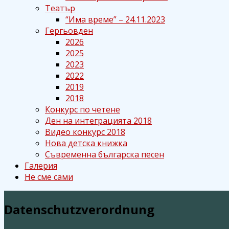
Театър
“Има време” – 24.11.2023
Гергьовден
2026
2025
2023
2022
2019
2018
Конкурс по четене
Ден на интеграцията 2018
Видео конкурс 2018
Нова детска книжка
Съвременна българска песен
Галерия
Не сме сами
Datenschutzverordnung