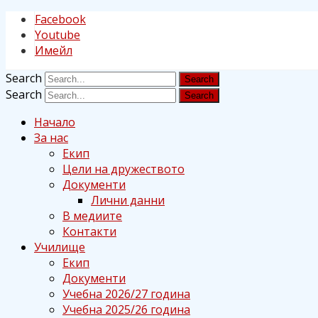
Facebook
Youtube
Имейл
Search
Search
Начало
За нас
Екип
Цели на дружеството
Документи
Лични данни
В медиите
Контакти
Училище
Екип
Документи
Учебна 2026/27 година
Учебна 2025/26 година