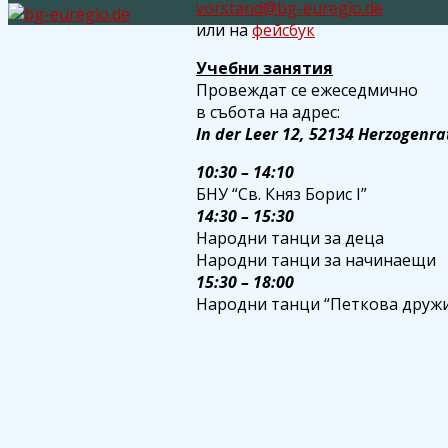
vorstand@bg-euregio.de
или на
фейсбук
Учебни занятия
Провеждат се ежеседмично
в събота на адрес:
In der Leer 12, 52134 Herzogenra
10:30 – 14:10
БНУ “Св. Княз Борис I”
14:30 – 15:30
Народни танци за деца
Народни танци за начинаещи
15:30 – 18:00
Народни танци “Петкова друж