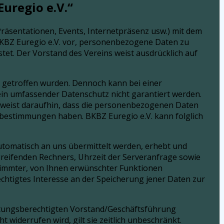
uregio e.V.“
Präsentationen, Events, Internetpräsenz usw.) mit dem
 BKBZ Euregio e.V. vor, personenbezogene Daten zu
stet. Der Vorstand des Vereins weist ausdrücklich auf
 getroffen wurden. Dennoch kann bei einer
ein umfassender Datenschutz nicht garantiert werden.
ein weist daraufhin, dass die personenbezogenen Daten
zbestimmungen haben. BKBZ Euregio e.V. kann folglich
automatisch an uns übermittelt werden, erhebt und
reifenden Rechners, Uhrzeit der Serveranfrage sowie
timmter, von Ihnen erwünschter Funktionen
rechtigtes Interesse an der Speicherung jener Daten zur
tretungsberechtigten Vorstand/Geschäftsführung
 widerrufen wird, gilt sie zeitlich unbeschränkt.